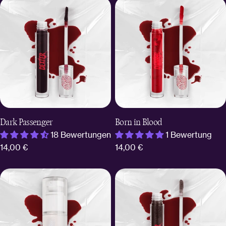
Dark Passenger
Born in Blood
18 Bewertungen
1 Bewertung
Regulärer
14,00 €
Regulärer
14,00 €
Preis
Preis