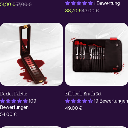
1 Bewertung
51,30 €
57,00 €
Verkaufspreis
Regulärer
38,70 €
43,00 €
Verkaufspreis
Regulärer
Preis
Preis
Dexter Palette
Kill Tools Brush Set
109
19 Bewertungen
Bewertungen
Regulärer
49,00 €
Regulärer
54,00 €
Preis
Preis