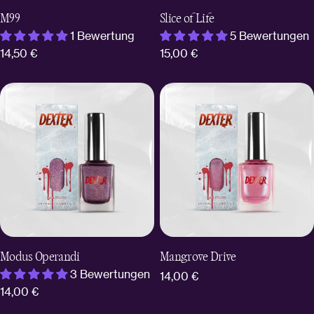
M99
Slice of Life
1 Bewertung
5 Bewertungen
Regulärer
14,50 €
Regulärer
15,00 €
Preis
Preis
Modus Operandi
Mangrove Drive
3 Bewertungen
Regulärer
14,00 €
Regulärer
14,00 €
Preis
Preis