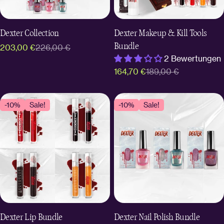
Dexter Collection
Dexter Makeup & Kill Tools
Bundle
203,00 €
226,00 €
Verkaufspreis
Regulärer
2 Bewertungen
Preis
164,70 €
189,00 €
Verkaufspreis
Regulärer
Preis
-10%
Sale!
-10%
Sale!
Dexter Lip Bundle
Dexter Nail Polish Bundle