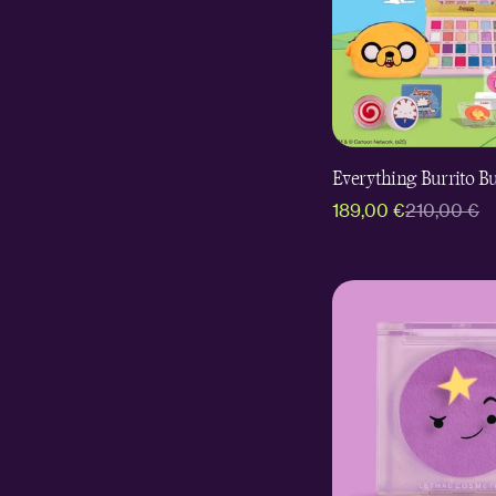
Everything Burrito B
189,00 €
210,00 €
Verkaufspreis
Regulärer
Preis