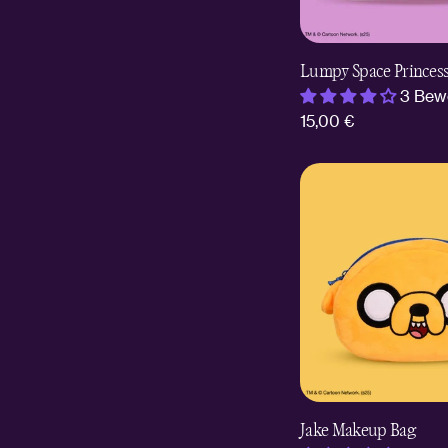
Lumpy Space Princess
3 Bew
Regulärer
15,00 €
Preis
Jake Makeup Bag