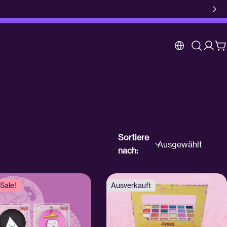
Anm
W
Sortiere
nach:
Sale!
Ausverkauft