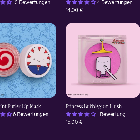
13 Bewertungen
4 Bewertungen
er
Regulärer
14,00 €
Preis
nt Butler Lip Mask
Princess Bubblegum Blush
6 Bewertungen
1 Bewertung
er
Regulärer
15,00 €
Preis