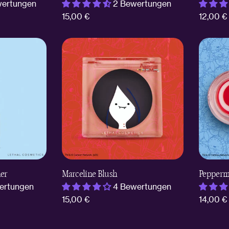
wertungen
2 Bewertungen
Regulärer
15,00 €
Regulär
12,00 €
Preis
Preis
ner
Marceline Blush
Peppermi
ertungen
4 Bewertungen
Regulärer
15,00 €
Regulär
14,00 €
Preis
Preis