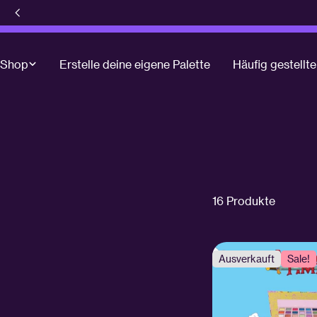
Zum
Inhalt
springen
Shop
Erstelle deine eigene Palette
Häufig gestellt
16 Produkte
Ausverkauft
Sale!