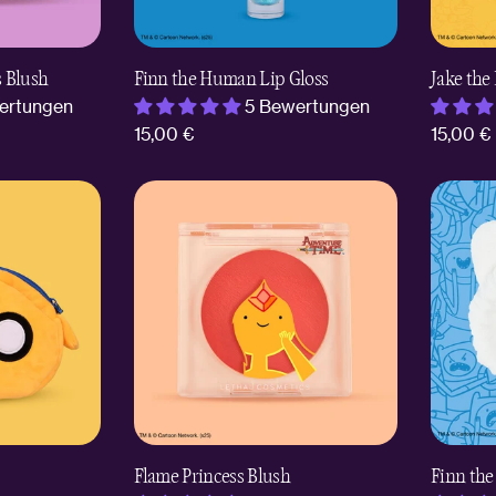
 Blush
Finn the Human Lip Gloss
Jake the
ertungen
5 Bewertungen
Regulärer
15,00 €
Regulär
15,00 €
Preis
Preis
Flame Princess Blush
Finn th