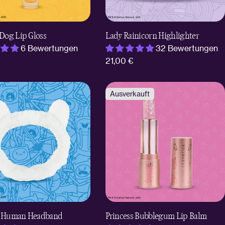
 Dog Lip Gloss
Lady Rainicorn Highlighter
6 Bewertungen
32 Bewertungen
er
Regulärer
21,00 €
Preis
Ausverkauft
e Human Headband
Princess Bubblegum Lip Balm