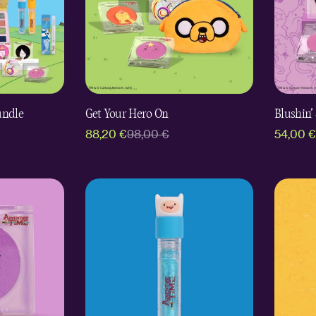
undle
Get Your Hero On
Blushin’
88,20 €
98,00 €
54,00 €
Verkaufspreis
Regulärer
Verkauf
Regulär
Preis
Preis